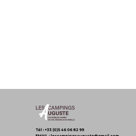
Tél :
+33 (0)5 46 06 82 99
EMAIL :
lescampingsauguste@gmail.com